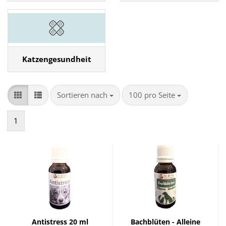
Katzengesundheit
Sortieren nach
pro Seite
Sortieren nach
100 pro Seite
1
Antistress 20 ml
Bachblüten - Alleine