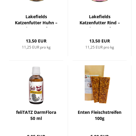
Lakefields
Lakefields
Katzenfutter Huhn –
Katzenfutter Rind –
Premium Nassfutter
Premium Nassfutter
für Katzen mit
für Katzen mit
frischem Landhuhn,
13,50 EUR
frischem Weiderind,
13,50 EUR
Gemüse & Kräutern
Gemüse & Kräutern
11,25 EUR pro kg
11,25 EUR pro kg
feliTATZ DarmFlora
Enten Fleischstreifen
50 ml
100g