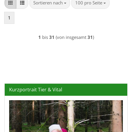
Sortieren nach
pro Seite
Sortieren nach
100 pro Seite
1
1
bis
31
(von insgesamt
31
)
Kurzportrait Tier & Vital