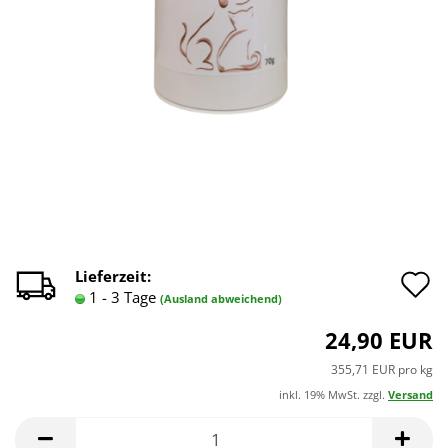
A
Lieferzeit:
1 - 3 Tage
(Ausland abweichend)
d
24,90 EUR
M
355,71 EUR pro kg
inkl. 19% MwSt. zzgl.
Versand