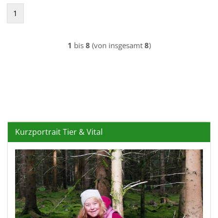
1
1
bis
8
(von insgesamt
8
)
Kurzportrait Tier & Vital