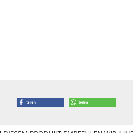
teilen
teilen