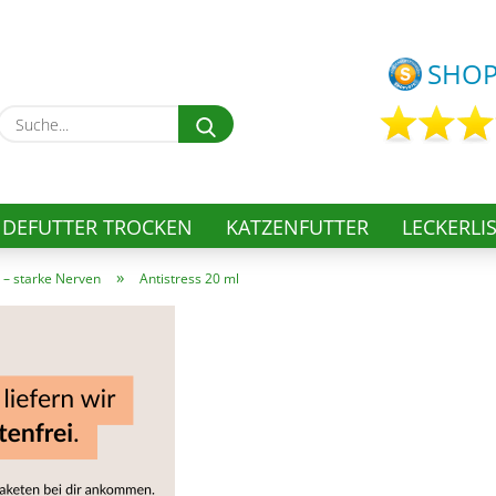
Lieferland
Suche...
E-
P
DEFUTTER TROCKEN
KATZENFUTTER
LECKERLI
»
 – starke Nerven
Antistress 20 ml
Kon
Pas