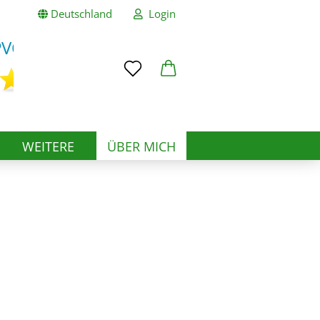
Deutschland
Login
Mail
asswort
S
WEITERE
ÜBER MICH
to erstellen
swort vergessen?