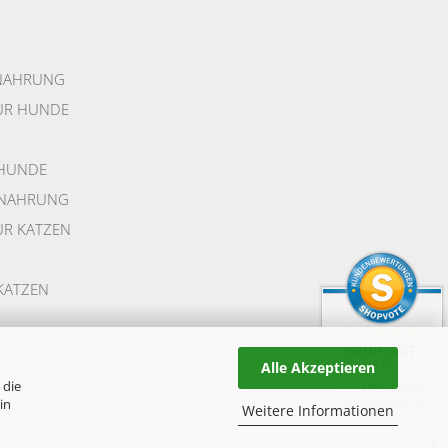
NAHR
UNG
ÜR HUNDE
 HUNDE
NNAHRUNG
R KATZEN
KATZEN
SEHR GUT
Alle Akzeptieren
5 / 5
 die
aus 1 Bewertung
in
bei: shopvote.de
Weitere Informationen