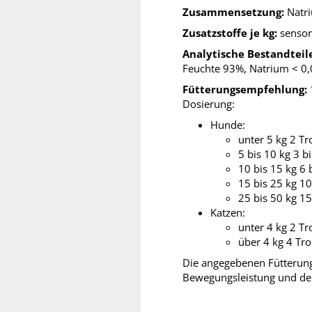
Zusammensetzung:
Natri
Zusatzstoffe je kg:
sensor
Analytische Bestandteil
Feuchte 93%, Natrium < 0
Fütterungsempfehlung:
Dosierung:
Hunde:
unter 5 kg 2 Tr
5 bis 10 kg 3 b
10 bis 15 kg 6 
15 bis 25 kg 10
25 bis 50 kg 15
Katzen:
unter 4 kg 2 Tr
über 4 kg 4 Tr
Die angegebenen Fütterung
Bewegungsleistung und dem