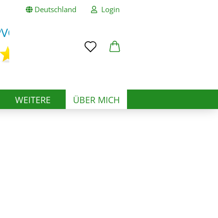
Deutschland
Login
Mail
asswort
S
WEITERE
ÜBER MICH
to erstellen
swort vergessen?