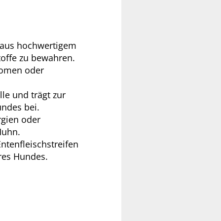
h aus hochwertigem
toffe zu bewahren.
Aromen oder
lle und trägt zur
ndes bei.
rgien oder
Huhn.
ntenfleischstreifen
res Hundes.