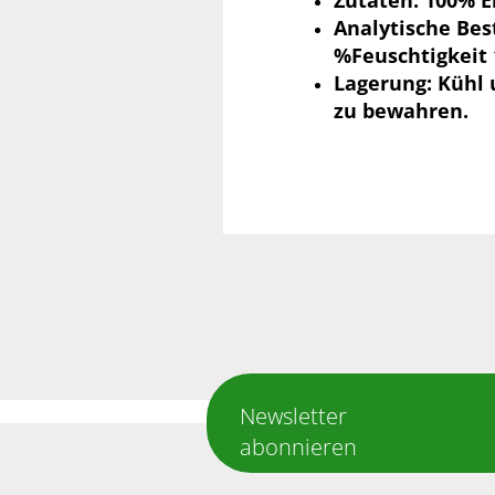
Zutaten: 100% E
Analytische Bes
%Feuschtigkeit 
Lagerung: Kühl 
zu bewahren.
Für weitere Informationen besuchen
Newsletter
abonnieren