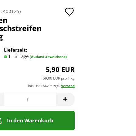
Auf
.:
400125
)
en
den
ischstreifen
Merkzettel
g
Lieferzeit:
1 - 3 Tage
(Ausland abweichend)
5,90 EUR
59,00 EUR pro 1 kg
inkl. 19% MwSt. zzgl.
Versand
In den Warenkorb