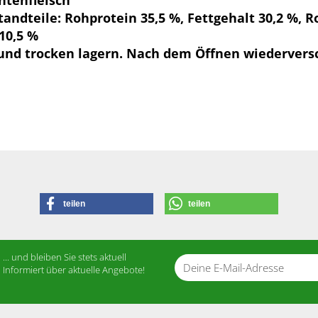
ntenfleisch
tandteile: Rohprotein 35,5 %, Fettgehalt 30,2 %, R
10,5 %
und trocken lagern. Nach dem Öffnen wiedervers
teilen
teilen
... und bleiben Sie stets aktuell
 Sie bitte die
Homepage
zu diesem Artikel.
Informiert über aktuelle Angebote!