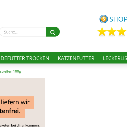
Lieferland
Suche...
E-
P
DEFUTTER TROCKEN
KATZENFUTTER
LECKERLI
hstreifen 100g
Kon
Pas