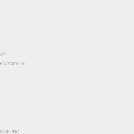
ngen
rrufsformular
NAHR
UNG