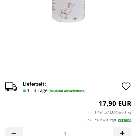
A
Lieferzeit:
1 - 3 Tage
(Ausland abweichend)
d
17,90 EUR
M
1.491,67 EUR pro 1 kg
inkl. 7% MwSt. zzgl.
Versand