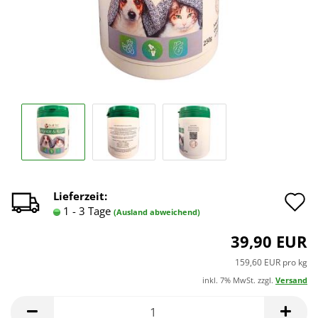
A
Lieferzeit:
1 - 3 Tage
(Ausland abweichend)
d
39,90 EUR
M
159,60 EUR pro kg
inkl. 7% MwSt. zzgl.
Versand