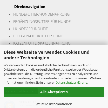
Direktnavigation
HUNDEFUTTER/HUNDENAHR
UNG
ERGÄNZUNGSFUTTER FÜR HUNDE
HUNDEGESUNDHEIT
PFLEGEPRODUKTE FÜR HUNDE
KATZENFUTTER/KATZENNAHRUNG
ERGÄNZUNGSFUTTER FÜR KATZEN
Diese Webseite verwendet Cookies und
andere Technologien
KATZENGESUNDHEIT
PFLEGEPRODUKTE FÜR KATZEN
Wir verwenden Cookies und ähnliche Technologien, auch von
Drittanbietern, um die ordentliche Funktionsweise der Website zu
gewährleisten, die Nutzung unseres Angebotes zu analysieren und
Ihnen ein bestmögliches Einkaufserlebnis bieten zu können. Weitere
Informationen finden Sie in unserer
Datenschutzerklärung
.
Vertrag widerrufen
Alle Akzeptieren
SEHR GUT
(5 / 5)
Weitere Informationen
aus
1
Bewertung bei: shopvote.de ⓘ