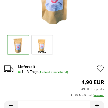
A
Lieferzeit:
1 - 3 Tage
(Ausland abweichend)
d
4,90 EUR
M
49,00 EUR pro kg
inkl. 7% MwSt. zzgl.
Versand